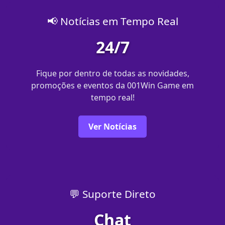
📢 Notícias em Tempo Real
24/7
Fique por dentro de todas as novidades,
promoções e eventos da 001Win Game em
tempo real!
Ver Notícias
💬 Suporte Direto
Chat