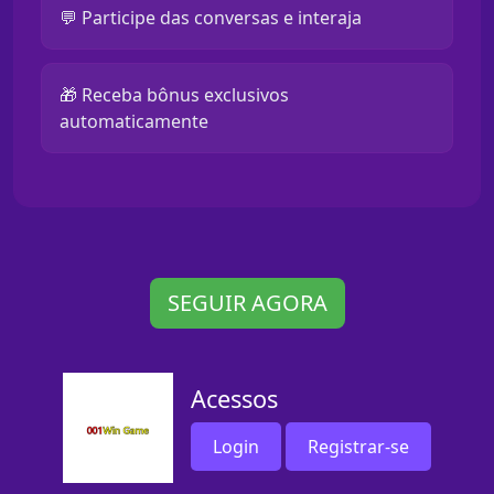
💬 Participe das conversas e interaja
🎁 Receba bônus exclusivos
automaticamente
SEGUIR AGORA
Acessos
Login
Registrar-se