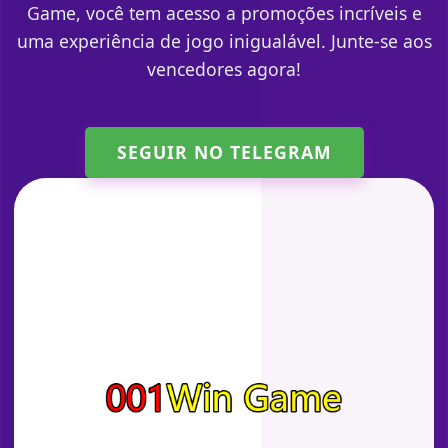
Game, você tem acesso a promoções incríveis e
uma experiência de jogo inigualável. Junte-se aos
vencedores agora!
SEGUIR NO TELEGRAM