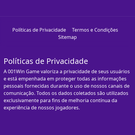
Políticas de Privacidade
Termos e Condições
Sitemap
Políticas de Privacidade
A 001Win Game valoriza a privacidade de seus usuários
e está empenhada em proteger todas as informações
pessoais fornecidas durante o uso de nossos canais de
comunicação. Todos os dados coletados são utilizados
exclusivamente para fins de melhoria contínua da
experiência de nossos jogadores.