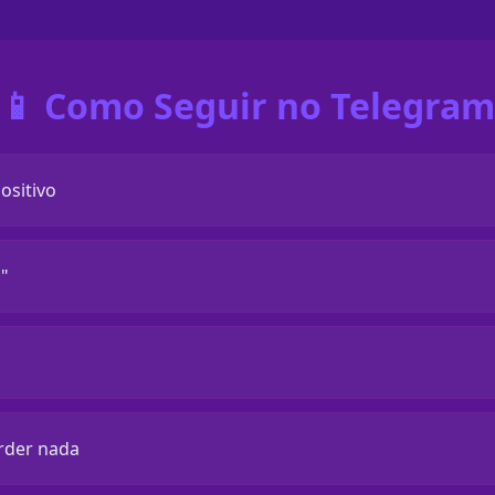
📱 Como Seguir no Telegram
ositivo
"
erder nada