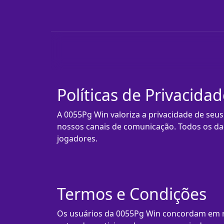
Políticas de Privacida
A 0055Pg Win valoriza a privacidade de seu
nossos canais de comunicação. Todos os dad
jogadores.
Termos e Condições
Os usuários da 0055Pg Win concordam em re