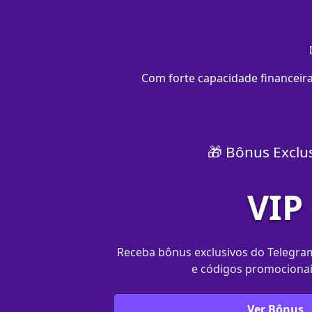
Com forte capacidade financeira
🎁 Bônus Exclu
VIP
Receba bônus exclusivos do Telegra
e códigos promocionai
Ver Bônus