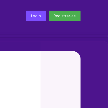
Login
Registrar-se