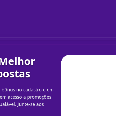
 Melhor
postas
 bônus no cadastro e em
tem acesso a promoções
ualável. Junte-se aos