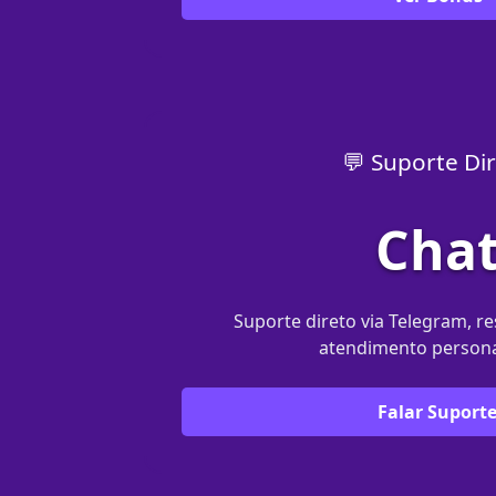
💬 Suporte Di
Cha
Suporte direto via Telegram, r
atendimento persona
Falar Suport