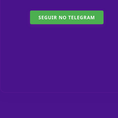
SEGUIR NO TELEGRAM