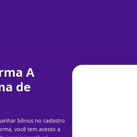
orma A
ma de
 ganhar bônus no cadastro
orma, você tem acesso a