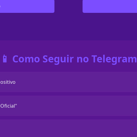
e
📱 Como Seguir no Telegram
ositivo
Oficial"