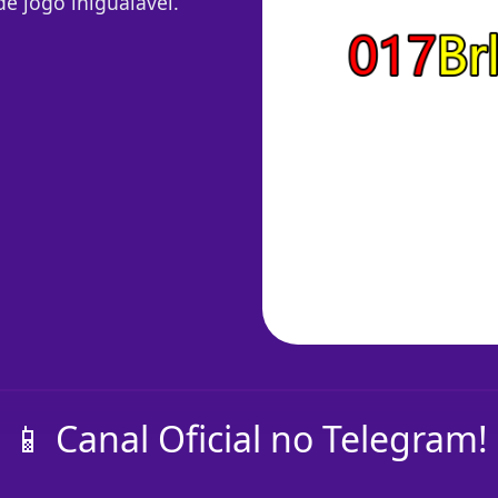
e jogo inigualável.
📱 Canal Oficial no Telegram!