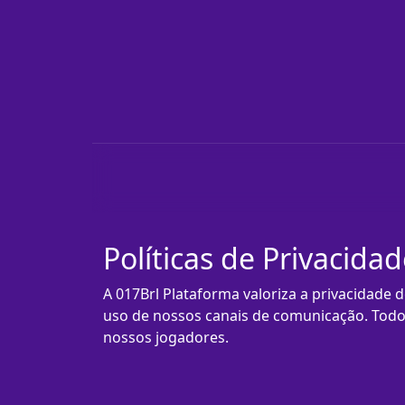
Políticas de Privacida
A 017Brl Plataforma valoriza a privacidade
uso de nossos canais de comunicação. Todos
nossos jogadores.