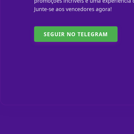
promoções incríveis e uma experiência d
Junte-se aos vencedores agora!
SEGUIR NO TELEGRAM