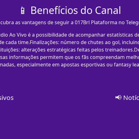
📱 Benefícios do Canal
cubra as vantagens de seguir a 017Brl Plataforma no Tele
io Ao Vivo é a possibilidade de acompanhar estatísticas d
e cada time.Finalizações: número de chutes ao gol, incluind
ituições: alterações estratégicas feitas pelos treinadores
Essas informações permitem que os fãs compreendam melh
madas, especialmente em apostas esportivas ou fantasy le
sivos
📢 Notí