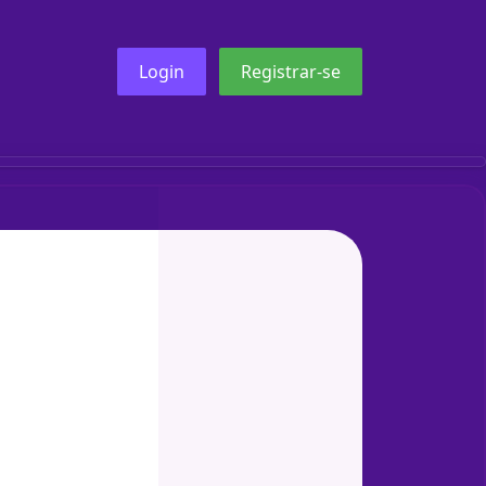
Login
Registrar-se