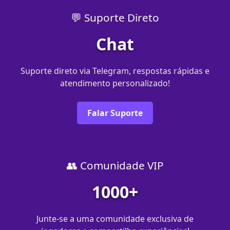
💬 Suporte Direto
Chat
Suporte direto via Telegram, respostas rápidas e
atendimento personalizado!
Falar Suporte
👥 Comunidade VIP
1000+
Junte-se a uma comunidade exclusiva de