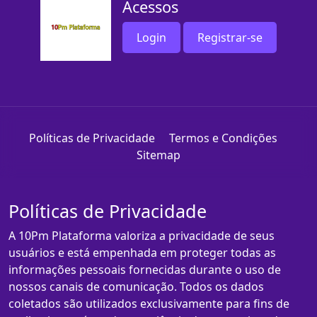
Acessos
Login
Registrar-se
Políticas de Privacidade
Termos e Condições
Sitemap
Políticas de Privacidade
A 10Pm Plataforma valoriza a privacidade de seus
usuários e está empenhada em proteger todas as
informações pessoais fornecidas durante o uso de
nossos canais de comunicação. Todos os dados
coletados são utilizados exclusivamente para fins de