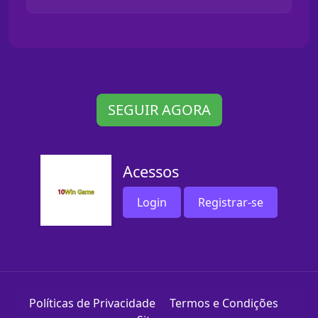
SEGUIR AGORA
Acessos
Login
Registrar-se
Políticas de Privacidade
Termos e Condições