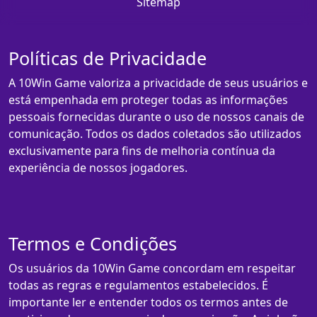
Sitemap
Políticas de Privacidade
A 10Win Game valoriza a privacidade de seus usuários e
está empenhada em proteger todas as informações
pessoais fornecidas durante o uso de nossos canais de
comunicação. Todos os dados coletados são utilizados
exclusivamente para fins de melhoria contínua da
experiência de nossos jogadores.
Termos e Condições
Os usuários da 10Win Game concordam em respeitar
todas as regras e regulamentos estabelecidos. É
importante ler e entender todos os termos antes de