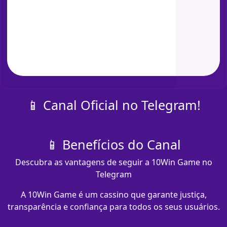
📱 Canal Oficial no Telegram!
📱 Benefícios do Canal
Descubra as vantagens de seguir a 10Win Game no
Telegram
A 10Win Game é um cassino que garante justiça,
transparência e confiança para todos os seus usuários.