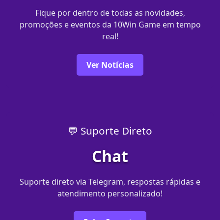
Fique por dentro de todas as novidades,
promoções e eventos da 10Win Game em tempo
real!
Ver Notícias
💬 Suporte Direto
Chat
Suporte direto via Telegram, respostas rápidas e
atendimento personalizado!