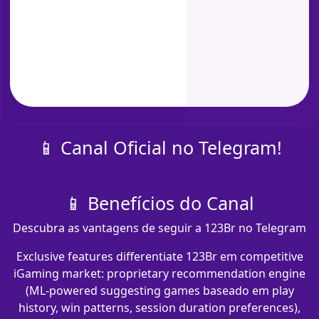
📱 Canal Oficial no Telegram!
📱 Benefícios do Canal
Descubra as vantagens de seguir a 123Br no Telegram
Exclusive features differentiate 123Br em competitive
iGaming market: proprietary recommendation engine
(ML-powered suggesting games baseado em play
history, win patterns, session duration preferences),