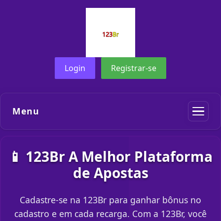
Login
Registrar-se
Menu
📱 123Br A Melhor Plataforma
de Apostas
Cadastre-se na 123Br para ganhar bônus no
cadastro e em cada recarga. Com a 123Br, você