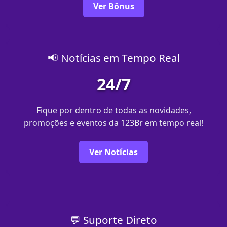
Ver Bônus
📢 Notícias em Tempo Real
24/7
Fique por dentro de todas as novidades,
promoções e eventos da 123Br em tempo real!
Ver Notícias
💬 Suporte Direto