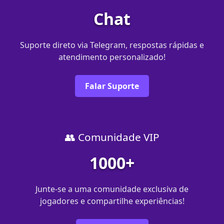
Chat
Suporte direto via Telegram, respostas rápidas e
atendimento personalizado!
Falar Suporte
👥 Comunidade VIP
1000+
Junte-se a uma comunidade exclusiva de
jogadores e compartilhe experiências!