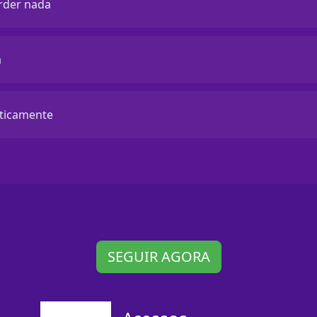
erder nada
a
aticamente
SEGUIR AGORA