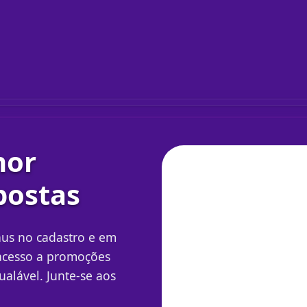
hor
postas
us no cadastro e em
acesso a promoções
ualável. Junte-se aos