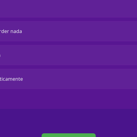
erder nada
a
aticamente