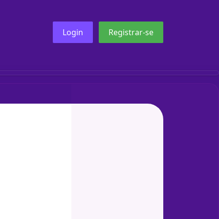
Login
Registrar-se