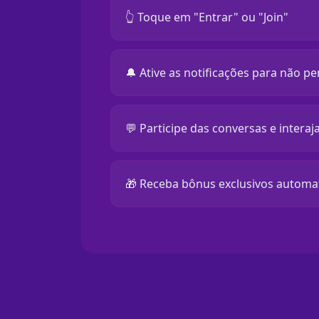
👆 Toque em "Entrar" ou "Join"
🔔 Ative as notificações para não p
💬 Participe das conversas e interaj
🎁 Receba bônus exclusivos autom