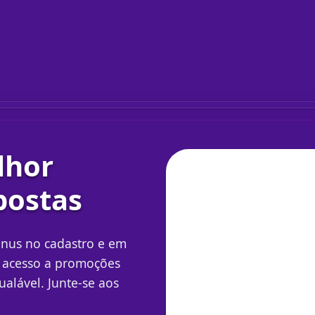
lhor
postas
nus no cadastro e em
 acesso a promoções
ualável. Junte-se aos