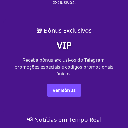
exclusivos!
🎁 Bônus Exclusivos
VIP
Receba bônus exclusivos do Telegram,
promoções especiais e códigos promocionais
únicos!
Ver Bônus
📢 Notícias em Tempo Real