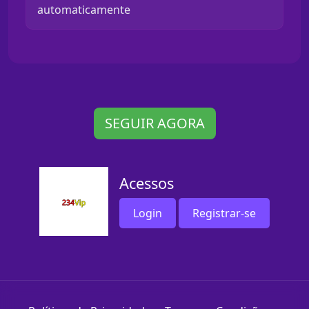
automaticamente
SEGUIR AGORA
Acessos
Login
Registrar-se