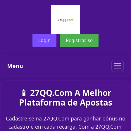
Login
Registrar-se
Menu
📱 27QQ.Com A Melhor
Plataforma de Apostas
Cadastre-se na 27QQ.Com para ganhar bônus no
cadastro e em cada recarga. Com a 27QQ.Com,