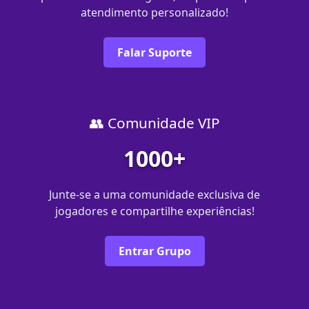
atendimento personalizado!
Falar Suporte
👥 Comunidade VIP
1000+
Junte-se a uma comunidade exclusiva de
jogadores e compartilhe experiências!
Entrar Grupo