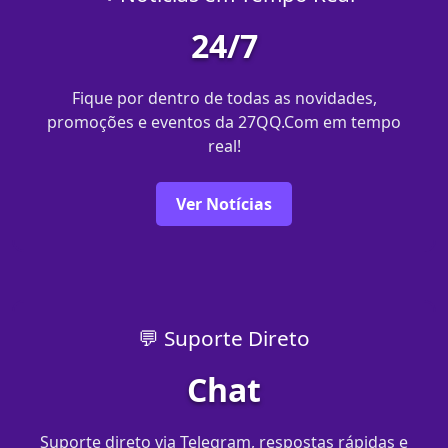
24/7
Fique por dentro de todas as novidades,
promoções e eventos da 27QQ.Com em tempo
real!
Ver Notícias
💬 Suporte Direto
Chat
Suporte direto via Telegram, respostas rápidas e