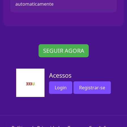
automaticamente
SEGUIR AGORA
Acessos
Login
Registrar-se