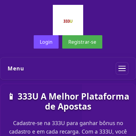
Login
Registrar-se
Menu
📱 333U A Melhor Plataforma
de Apostas
Cadastre-se na 333U para ganhar bônus no
cadastro e em cada recarga. Com a 333U, você