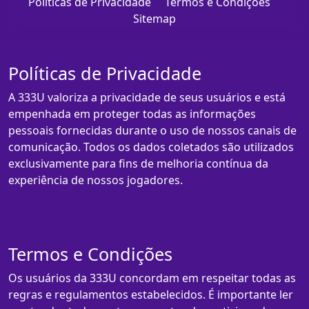
Políticas de Privacidade
Termos e Condições
Sitemap
Políticas de Privacidade
A 333U valoriza a privacidade de seus usuários e está
empenhada em proteger todas as informações
pessoais fornecidas durante o uso de nossos canais de
comunicação. Todos os dados coletados são utilizados
exclusivamente para fins de melhoria contínua da
experiência de nossos jogadores.
Termos e Condições
Os usuários da 333U concordam em respeitar todas as
regras e regulamentos estabelecidos. É importante ler