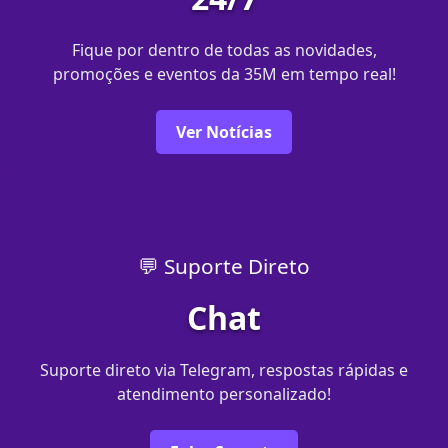
Fique por dentro de todas as novidades,
promoções e eventos da 35M em tempo real!
Ver Notícias
💬 Suporte Direto
Chat
Suporte direto via Telegram, respostas rápidas e
atendimento personalizado!