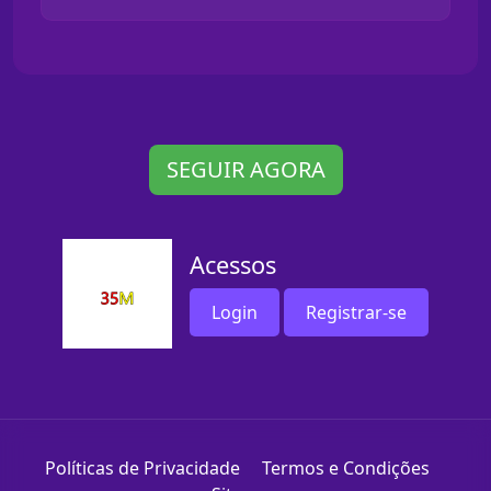
SEGUIR AGORA
Acessos
Login
Registrar-se
Políticas de Privacidade
Termos e Condições