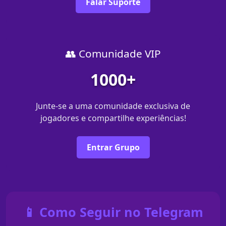
Falar Suporte
👥 Comunidade VIP
1000+
Junte-se a uma comunidade exclusiva de
jogadores e compartilhe experiências!
Entrar Grupo
📱 Como Seguir no Telegram