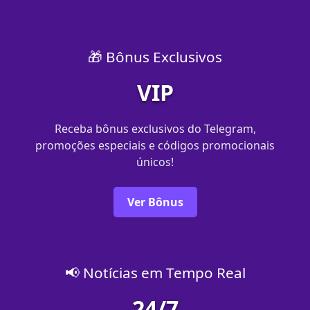
🎁 Bônus Exclusivos
VIP
Receba bônus exclusivos do Telegram,
promoções especiais e códigos promocionais
únicos!
Ver Bônus
📢 Notícias em Tempo Real
24/7