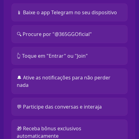
📱 Baixe o app Telegram no seu dispositivo
🔍 Procure por "@365GGOficial"
👆 Toque em "Entrar" ou "Join"
🔔 Ative as notificações para não perder
nada
💬 Participe das conversas e interaja
🎁 Receba bônus exclusivos
automaticamente