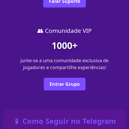
Falar Suporte
👥 Comunidade VIP
1000+
Junte-se a uma comunidade exclusiva de
jogadores e compartilhe experiências!
Entrar Grupo
📱 Como Seguir no Telegram