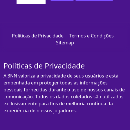
Políticas de Privacidade
Termos e Condições
Sitemap
Políticas de Privacidade
A 3NN valoriza a privacidade de seus usuários e está
empenhada em proteger todas as informações
pessoais fornecidas durante o uso de nossos canais de
comunicação. Todos os dados coletados são utilizados
exclusivamente para fins de melhoria contínua da
experiência de nossos jogadores.