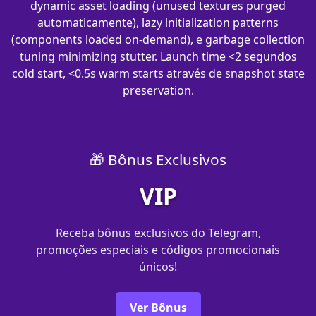
dynamic asset loading (unused textures purged
automaticamente), lazy initialization patterns
(components loaded on-demand), e garbage collection
tuning minimizing stutter. Launch time <2 segundos
cold start, <0.5s warm starts através de snapshot state
preservation.
🎁 Bônus Exclusivos
VIP
Receba bônus exclusivos do Telegram,
promoções especiais e códigos promocionais
únicos!
Ver Bônus