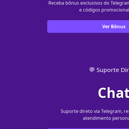
Receba bônus exclusivos do Telegra
e códigos promocionai
Ver Bônus
💬 Suporte Di
Cha
Suporte direto via Telegram, r
atendimento persona