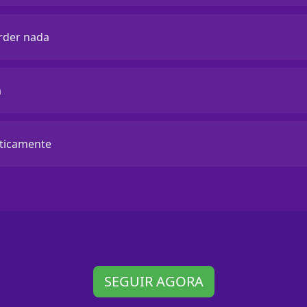
erder nada
a
aticamente
SEGUIR AGORA