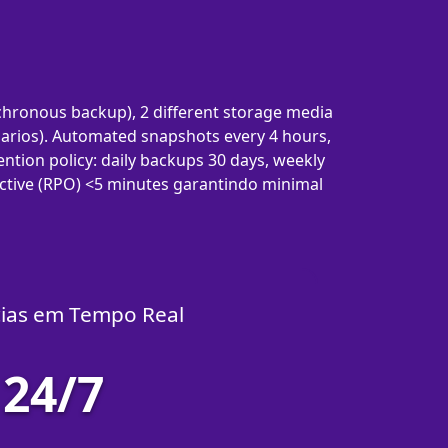
chronous backup), 2 different storage media
enarios). Automated snapshots every 4 hours,
ntion policy: daily backups 30 days, weekly
ective (RPO) <5 minutes garantindo minimal
cias em Tempo Real
24/7