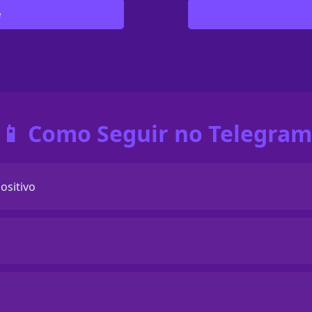
e
📱 Como Seguir no Telegram
ositivo