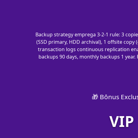
Backup strategy emprega 3-2-1 rule: 3 copi
(SSD primary, HDD archival), 1 offsite copy
transaction logs continuous replication en
backups 90 days, monthly backups 1 year. 
🎁 Bônus Exclu
VIP