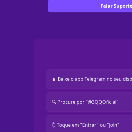
Falar Suport
📱 Baixe o app Telegram no seu disp
🔍 Procure por "@3QQOficial"
👆 Toque em "Entrar" ou "Join"