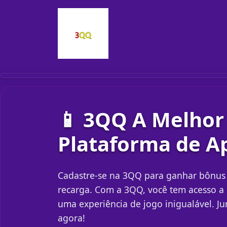
📱 3QQ A Melhor
Plataforma de A
Cadastre-se na 3QQ para ganhar bônus
recarga. Com a 3QQ, você tem acesso a 
uma experiência de jogo inigualável. J
agora!