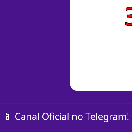
📱 Canal Oficial no Telegram!