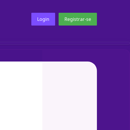
Login
Registrar-se