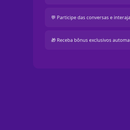
💬 Participe das conversas e interaj
🎁 Receba bônus exclusivos autom