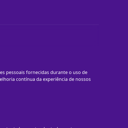
es pessoais fornecidas durante o uso de
elhoria contínua da experiência de nossos