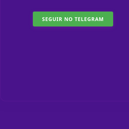
SEGUIR NO TELEGRAM