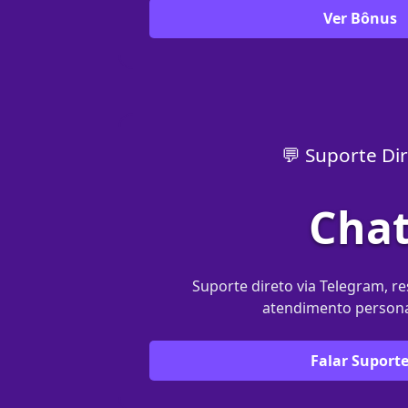
Ver Bônus
💬 Suporte Di
Cha
Suporte direto via Telegram, r
atendimento persona
Falar Suport