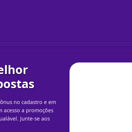
elhor
postas
bônus no cadastro e em
em acesso a promoções
ualável. Junte-se aos