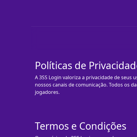
Políticas de Privacida
A 3SS Login valoriza a privacidade de seus
nossos canais de comunicação. Todos os dad
jogadores.
Termos e Condições