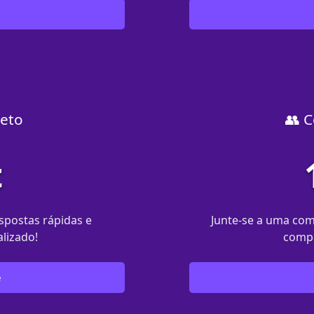
reto
👥 
t
espostas rápidas e
Junte-se a uma com
lizado!
compa
e