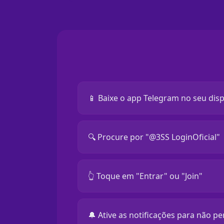
📱 Baixe o app Telegram no seu disp
🔍 Procure por "@3SS LoginOficial"
👆 Toque em "Entrar" ou "Join"
🔔 Ative as notificações para não p