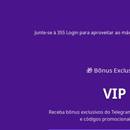
Junte-se à 3SS Login para aproveitar ao má
🎁 Bônus Exclu
VIP
Receba bônus exclusivos do Telegra
e códigos promocionai