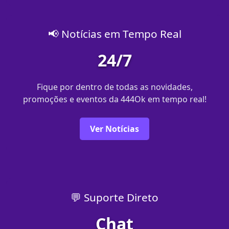
📢 Notícias em Tempo Real
24/7
Fique por dentro de todas as novidades,
promoções e eventos da 444Ok em tempo real!
Ver Notícias
💬 Suporte Direto
Chat