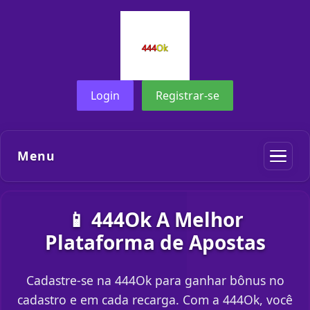
Login
Registrar-se
Menu
📱 444Ok A Melhor
Plataforma de Apostas
Cadastre-se na 444Ok para ganhar bônus no
cadastro e em cada recarga. Com a 444Ok, você