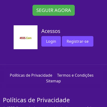
SEGUIR AGORA
Acessos
Login
Registrar-se
Políticas de Privacidade
Termos e Condições
Sitemap
Políticas de Privacidade