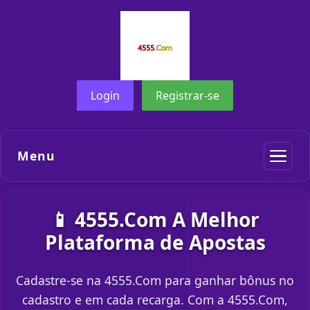
Login
Registrar-se
Menu
📱 4555.Com A Melhor
Plataforma de Apostas
Cadastre-se na 4555.Com para ganhar bônus no
cadastro e em cada recarga. Com a 4555.Com,