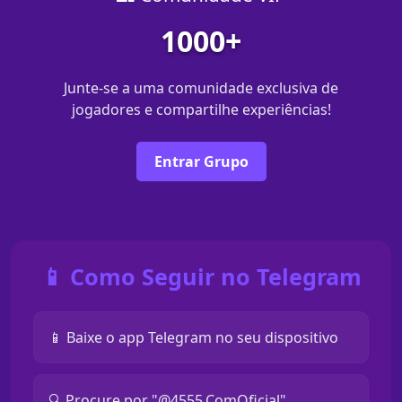
1000+
Junte-se a uma comunidade exclusiva de
jogadores e compartilhe experiências!
Entrar Grupo
📱 Como Seguir no Telegram
📱 Baixe o app Telegram no seu dispositivo
🔍 Procure por "@4555.ComOficial"