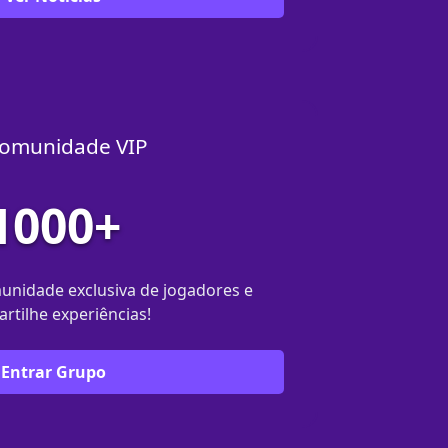
Comunidade VIP
1000+
unidade exclusiva de jogadores e
rtilhe experiências!
Entrar Grupo