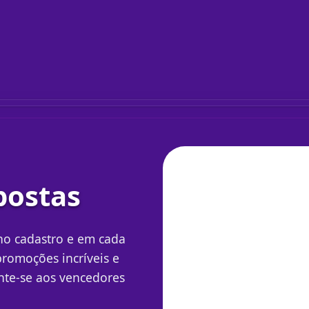
postas
no cadastro e em cada
promoções incríveis e
unte-se aos vencedores