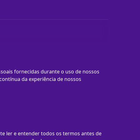
ssoais fornecidas durante o uso de nossos
 contínua da experiência de nossos
te ler e entender todos os termos antes de