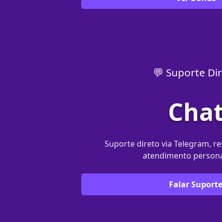
💬 Suporte Di
Cha
Suporte direto via Telegram, r
atendimento persona
Falar Suport