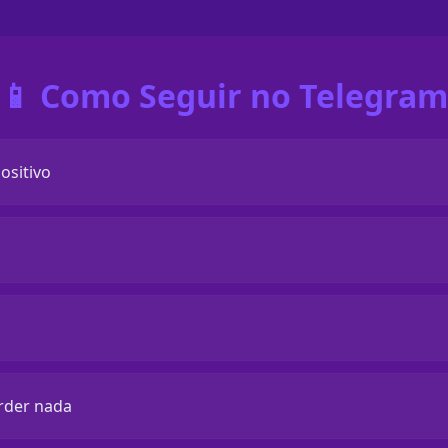
📱 Como Seguir no Telegram
ositivo
erder nada