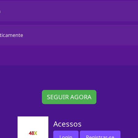
a
aticamente
SEGUIR AGORA
Acessos
Login
Registrar-se