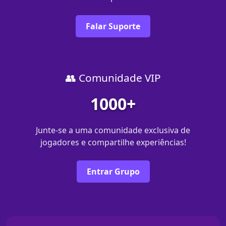
Falar Suporte
👥 Comunidade VIP
1000+
Junte-se a uma comunidade exclusiva de
jogadores e compartilhe experiências!
Entrar Grupo