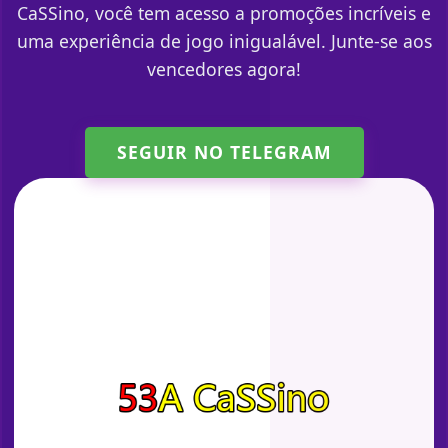
CaSSino, você tem acesso a promoções incríveis e
uma experiência de jogo inigualável. Junte-se aos
vencedores agora!
SEGUIR NO TELEGRAM