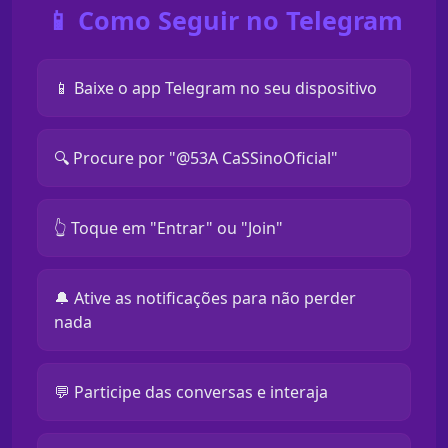
📱 Como Seguir no Telegram
📱 Baixe o app Telegram no seu dispositivo
🔍 Procure por "@53A CaSSinoOficial"
👆 Toque em "Entrar" ou "Join"
🔔 Ative as notificações para não perder
nada
💬 Participe das conversas e interaja