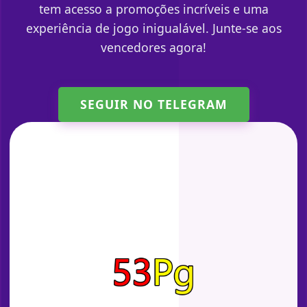
tem acesso a promoções incríveis e uma
experiência de jogo inigualável. Junte-se aos
vencedores agora!
SEGUIR NO TELEGRAM