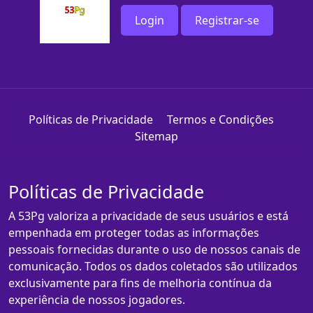
Login
Registrar-se
Políticas de Privacidade
Termos e Condições
Sitemap
Políticas de Privacidade
A 53Pg valoriza a privacidade de seus usuários e está
empenhada em proteger todas as informações
pessoais fornecidas durante o uso de nossos canais de
comunicação. Todos os dados coletados são utilizados
exclusivamente para fins de melhoria contínua da
experiência de nossos jogadores.