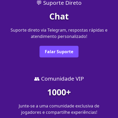
💬 Suporte Direto
Chat
Suporte direto via Telegram, respostas rápidas e
atendimento personalizado!
Falar Suporte
👥 Comunidade VIP
1000+
Junte-se a uma comunidade exclusiva de
jogadores e compartilhe experiências!