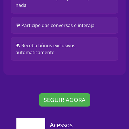
nada
💬 Participe das conversas e interaja
🎁 Receba bônus exclusivos
automaticamente
SEGUIR AGORA
Acessos