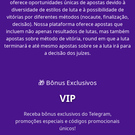
oferece oportunidades únicas de apostas devido à
diversidade de estilos de luta e à possibilidade de
vitórias por diferentes métodos (nocaute, finalização,
decisão). Nossa plataforma oferece apostas que
incluem não apenas resultados de lutas, mas também
apostas sobre método de vitória, round em que a luta
terminará e até mesmo apostas sobre se a luta irá para
a decisão dos juízes.
🎁 Bônus Exclusivos
VIP
Receba bônus exclusivos do Telegram,
promoções especiais e códigos promocionais
únicos!