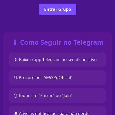
Entrar Grupo
📱 Como Seguir no Telegram
📱 Baixe o app Telegram no seu dispositivo
🔍 Procure por "@53PgOficial"
👆 Toque em "Entrar" ou "Join"
🔔 Ative as notificações para não perder