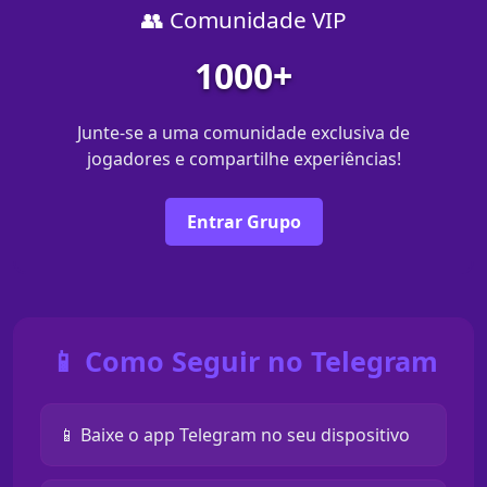
👥 Comunidade VIP
1000+
Junte-se a uma comunidade exclusiva de
jogadores e compartilhe experiências!
Entrar Grupo
📱 Como Seguir no Telegram
📱 Baixe o app Telegram no seu dispositivo