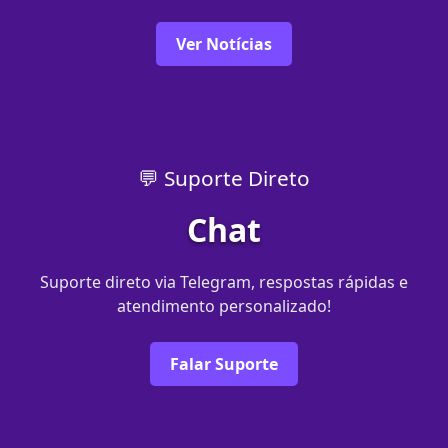
Ver Notícias
💬 Suporte Direto
Chat
Suporte direto via Telegram, respostas rápidas e
atendimento personalizado!
Falar Suporte