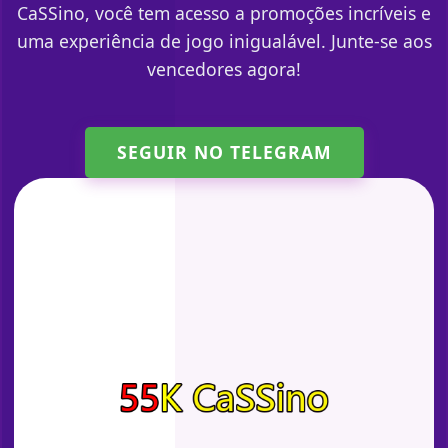
CaSSino, você tem acesso a promoções incríveis e
uma experiência de jogo inigualável. Junte-se aos
vencedores agora!
SEGUIR NO TELEGRAM