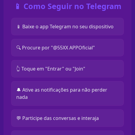
📱 Como Seguir no Telegram
📱 Baixe o app Telegram no seu dispositivo
🔍 Procure por "@55XX APPOficial"
👆 Toque em "Entrar" ou "Join"
🔔 Ative as notificações para não perder
nada
💬 Participe das conversas e interaja