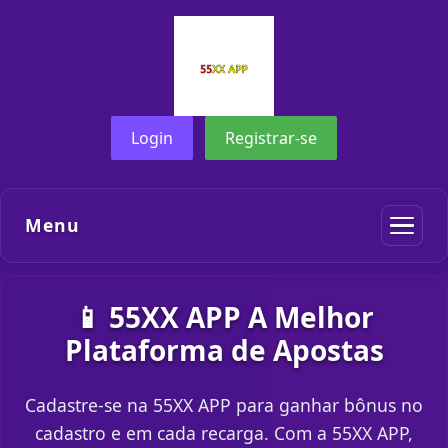
Login
Registrar-se
Menu
📱 55XX APP A Melhor
Plataforma de Apostas
Cadastre-se na 55XX APP para ganhar bônus no
cadastro e em cada recarga. Com a 55XX APP,