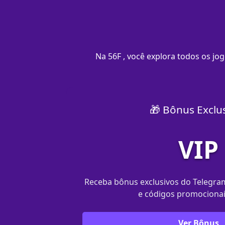
Na 56F , você explora todos os jog
🎁 Bônus Exclu
VIP
Receba bônus exclusivos do Telegra
e códigos promocionai
Ver Bônus