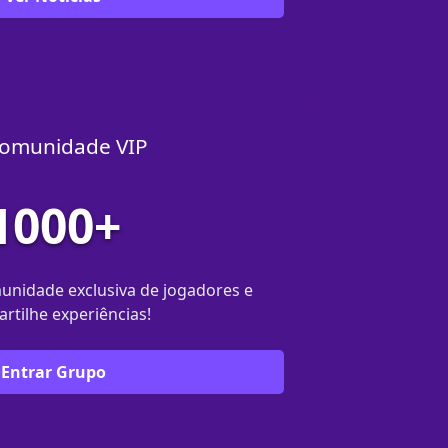
Comunidade VIP
1000+
unidade exclusiva de jogadores e
rtilhe experiências!
Entrar Grupo