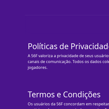
Políticas de Privacida
A 56F valoriza a privacidade de seus usuár
canais de comunicação. Todos os dados cole
jogadores.
Termos e Condições
Os usuários da 56F concordam em respeitar 