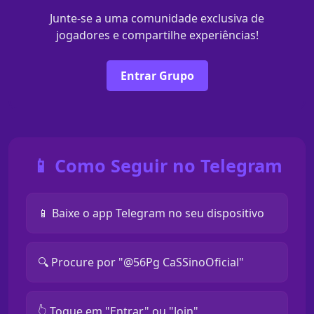
Junte-se a uma comunidade exclusiva de
jogadores e compartilhe experiências!
Entrar Grupo
📱 Como Seguir no Telegram
📱 Baixe o app Telegram no seu dispositivo
🔍 Procure por "@56Pg CaSSinoOficial"
👆 Toque em "Entrar" ou "Join"