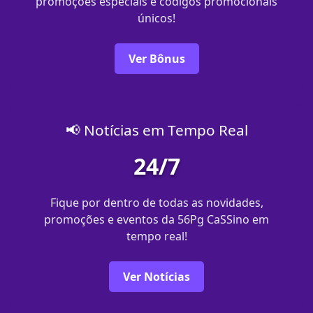
promoções especiais e códigos promocionais
únicos!
Ver Bônus
📢 Notícias em Tempo Real
24/7
Fique por dentro de todas as novidades,
promoções e eventos da 56Pg CaSSino em
tempo real!
Ver Notícias