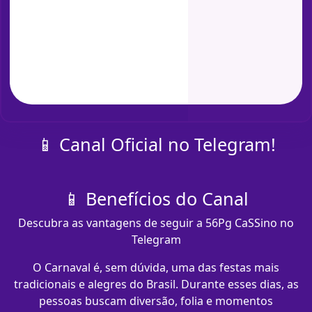
📱 Canal Oficial no Telegram!
📱 Benefícios do Canal
Descubra as vantagens de seguir a 56Pg CaSSino no
Telegram
O Carnaval é, sem dúvida, uma das festas mais
tradicionais e alegres do Brasil. Durante esses dias, as
pessoas buscam diversão, folia e momentos