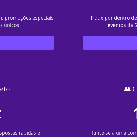
m, promoções especiais
Fique por dentro d
s únicos!
eventos da 
reto
👥 
t
espostas rápidas e
Junte-se a uma com