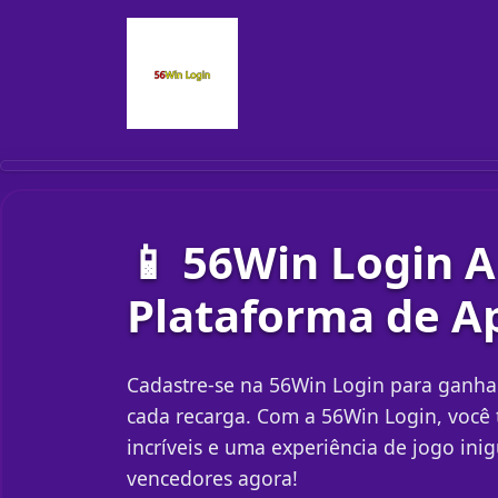
📱 56Win Login 
Plataforma de A
Cadastre-se na 56Win Login para ganha
cada recarga. Com a 56Win Login, você
incríveis e uma experiência de jogo inig
vencedores agora!