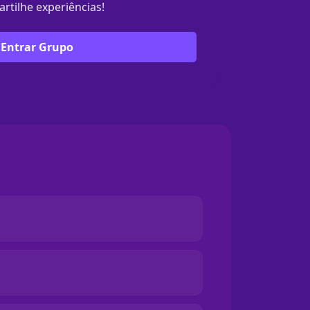
rtilhe experiências!
Entrar Grupo