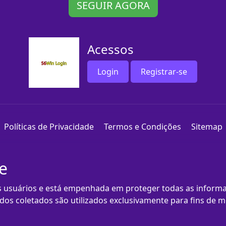
SEGUIR AGORA
Acessos
Login
Registrar-se
Políticas de Privacidade
Termos e Condições
Sitemap
de
us usuários e está empenhada em proteger todas as inform
os coletados são utilizados exclusivamente para fins de m