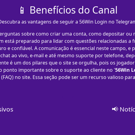
📱 Benefícios do Canal
Descubra as vantagens de seguir a 56Win Login no Telegra
erguntas sobre como criar uma conta, como depositar ou r
ém está preparado para lidar com questões relacionadas a
e confiável. A comunicação é essencial neste campo, e po
 chat ao vivo, e-mail e até mesmo suporte por telefone, d
te é um dos pilares que o site se orgulha, pois os jogado
o ponto importante sobre o suporte ao cliente no '
56Win L
(FAQ) no site. Essa seção pode ser um recurso valioso para
sivos
📢 Notí