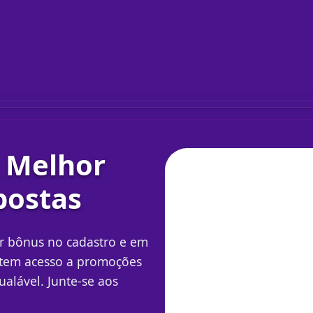
A Melhor
postas
r bônus no cadastro e em
 tem acesso a promoções
ualável. Junte-se aos