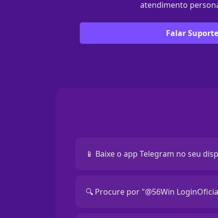
atendimento persona
Falar Suport
📱 Baixe o app Telegram no seu disp
🔍 Procure por "@56Win LoginOficia