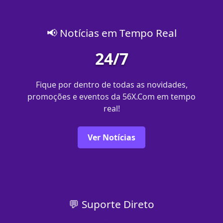
📢 Notícias em Tempo Real
24/7
Fique por dentro de todas as novidades,
promoções e eventos da 56X.Com em tempo
real!
Ver Notícias
💬 Suporte Direto