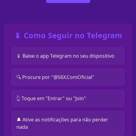
📱 Como Seguir no Telegram
📱 Baixe o app Telegram no seu dispositivo
🔍 Procure por "@56X.ComOficial"
👆 Toque em "Entrar" ou "Join"
🔔 Ative as notificações para não perder
nada