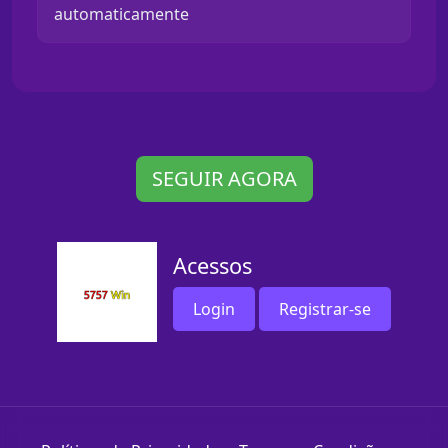
automaticamente
SEGUIR AGORA
Acessos
Login
Registrar-se