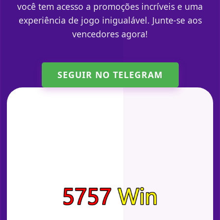
você tem acesso a promoções incríveis e uma
experiência de jogo inigualável. Junte-se aos
vencedores agora!
SEGUIR NO TELEGRAM