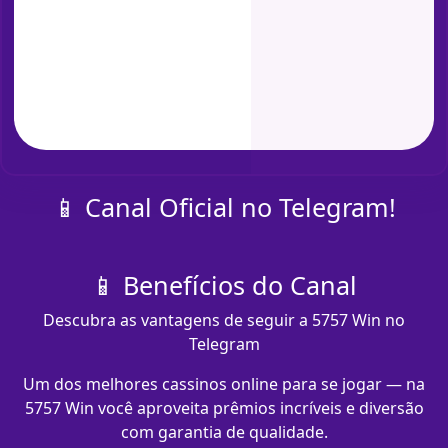
📱 Canal Oficial no Telegram!
📱 Benefícios do Canal
Descubra as vantagens de seguir a 5757 Win no
Telegram
Um dos melhores cassinos online para se jogar — na
5757 Win você aproveita prêmios incríveis e diversão
com garantia de qualidade.