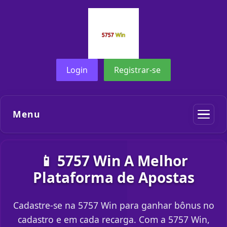
Login
Registrar-se
Menu
📱 5757 Win A Melhor
Plataforma de Apostas
Cadastre-se na 5757 Win para ganhar bônus no
cadastro e em cada recarga. Com a 5757 Win,