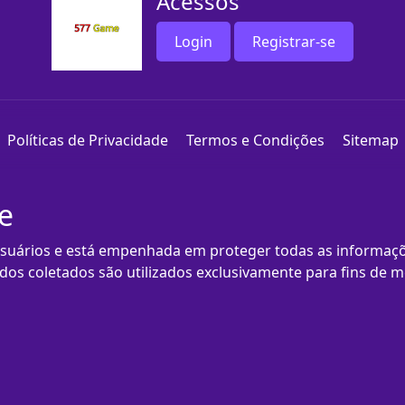
Acessos
Login
Registrar-se
Políticas de Privacidade
Termos e Condições
Sitemap
de
 usuários e está empenhada em proteger todas as informaçõ
os coletados são utilizados exclusivamente para fins de m