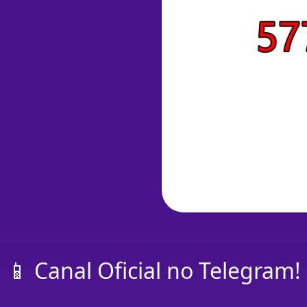
📱 Canal Oficial no Telegram!