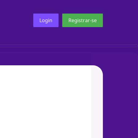
Login
Registrar-se