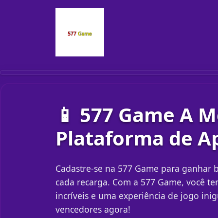
📱 577 Game A M
Plataforma de A
Cadastre-se na 577 Game para ganhar 
cada recarga. Com a 577 Game, você t
incríveis e uma experiência de jogo inig
vencedores agora!