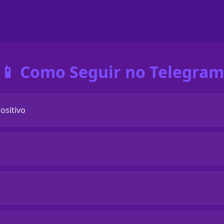
📱 Como Seguir no Telegram
ositivo