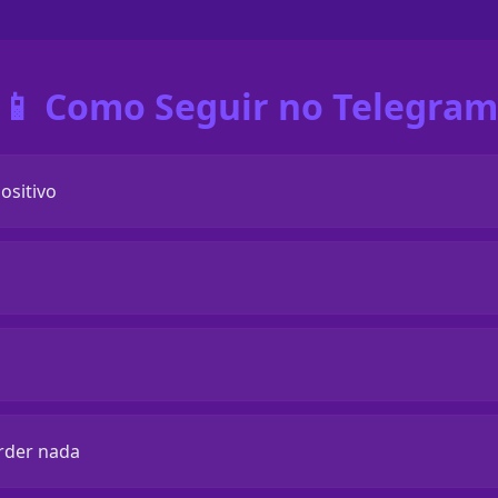
📱 Como Seguir no Telegram
ositivo
erder nada