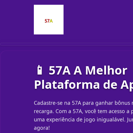
📱 57A A Melhor
Plataforma de A
Cadastre-se na 57A para ganhar bônus 
recarga. Com a 57A, você tem acesso a 
uma experiência de jogo inigualável. J
agora!