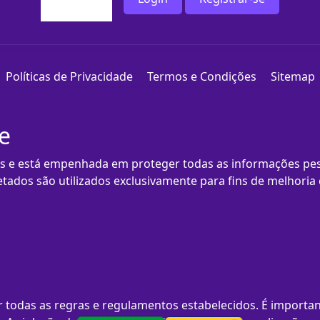
Políticas de Privacidade
Termos e Condições
Sitemap
de
ios e está empenhada em proteger todas as informações pe
tados são utilizados exclusivamente para fins de melhoria
todas as regras e regulamentos estabelecidos. É importan