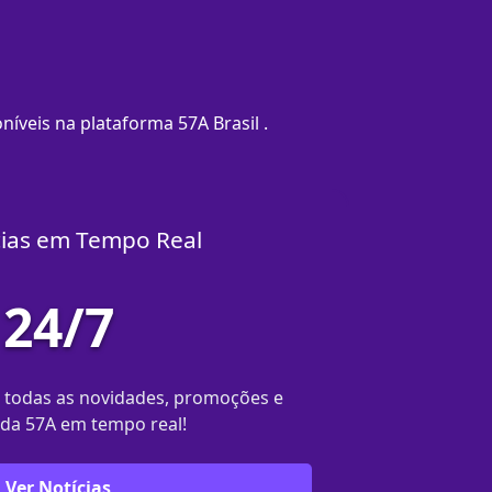
íveis na plataforma 57A Brasil .
cias em Tempo Real
24/7
e todas as novidades, promoções e
 da 57A em tempo real!
Ver Notícias