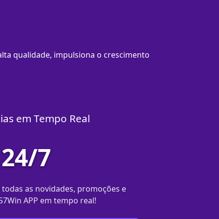
m
alta qualidade, impulsiona o crescimento
cias em Tempo Real
24/7
e todas as novidades, promoções e
57Win APP em tempo real!