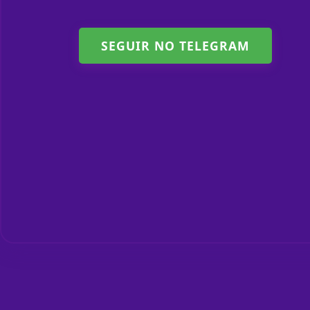
SEGUIR NO TELEGRAM