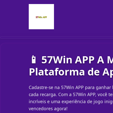
📱 57Win APP A 
Plataforma de A
Cadastre-se na 57Win APP para ganhar 
cada recarga. Com a 57Win APP, você t
incríveis e uma experiência de jogo inig
vencedores agora!