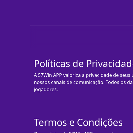
Políticas de Privacida
A 57Win APP valoriza a privacidade de seus
nossos canais de comunicação. Todos os dad
jogadores.
Termos e Condições