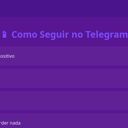
📱 Como Seguir no Telegram
ositivo
erder nada