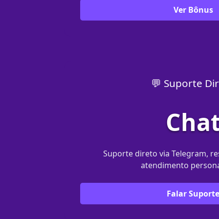
Ver Bônus
💬 Suporte Di
Cha
Suporte direto via Telegram, r
atendimento persona
Falar Suport