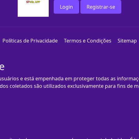
Login
Registrar-se
Políticas de Privacidade
Termos e Condições
Sitemap
de
 usuários e está empenhada em proteger todas as informaç
os coletados são utilizados exclusivamente para fins de m