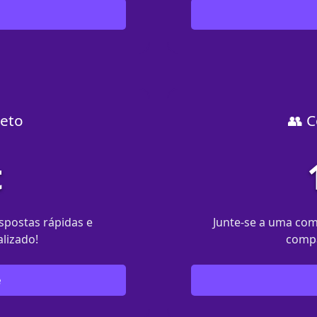
reto
👥 
t
espostas rápidas e
Junte-se a uma com
lizado!
compa
e