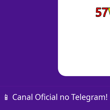
📱 Canal Oficial no Telegram!