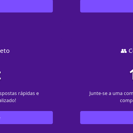
reto
👥 
t
espostas rápidas e
Junte-se a uma com
lizado!
compa
e