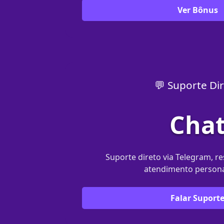
Ver Bônus
💬 Suporte Di
Cha
Suporte direto via Telegram, r
atendimento persona
Falar Suport