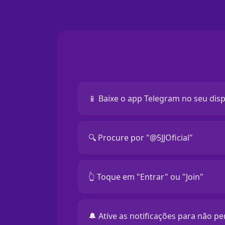
📱 Baixe o app Telegram no seu disp
🔍 Procure por "@5JJOficial"
👆 Toque em "Entrar" ou "Join"
🔔 Ative as notificações para não p