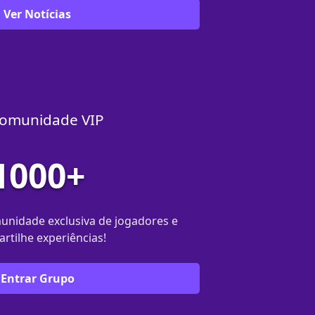
Ver Notícias
Comunidade VIP
1000+
unidade exclusiva de jogadores e
rtilhe experiências!
Entrar Grupo