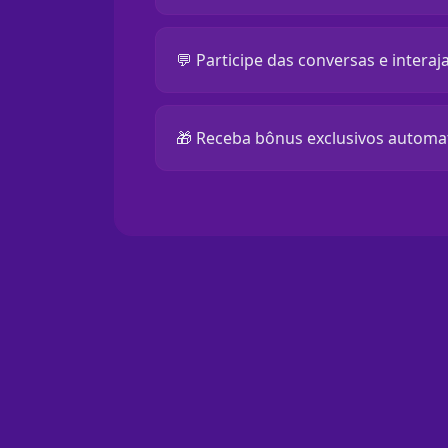
💬 Participe das conversas e interaj
🎁 Receba bônus exclusivos autom