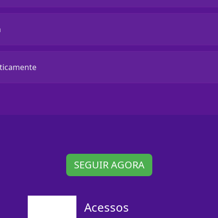
a
aticamente
SEGUIR AGORA
Acessos