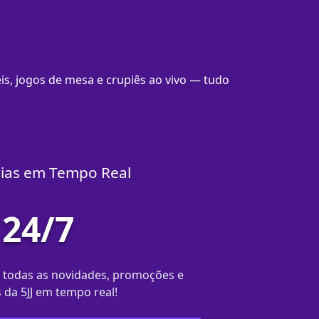
ueis, jogos de mesa e crupiês ao vivo — tudo
cias em Tempo Real
24/7
e todas as novidades, promoções e
 da 5JJ em tempo real!