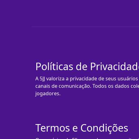
Políticas de Privacida
A 5JJ valoriza a privacidade de seus usuár
canais de comunicação. Todos os dados cole
jogadores.
Termos e Condições