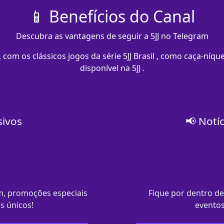
📱 Benefícios do Canal
Descubra as vantagens de seguir a 5JJ no Telegram
 com os clássicos jogos da série 5JJ Brasil , como caça-níq
disponível na 5JJ .
sivos
📢 Notí
m, promoções especiais
Fique por dentro d
s únicos!
eventos