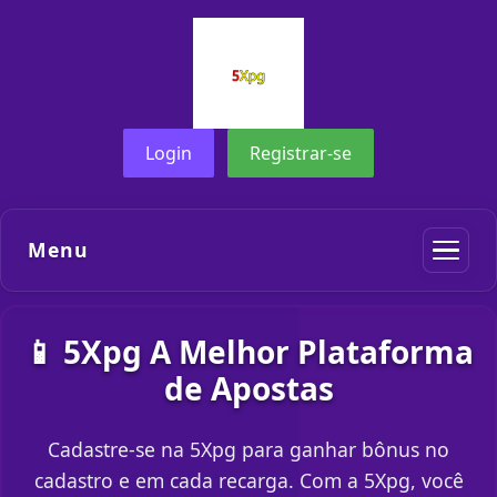
Login
Registrar-se
Menu
📱 5Xpg A Melhor Plataforma
de Apostas
Cadastre-se na 5Xpg para ganhar bônus no
cadastro e em cada recarga. Com a 5Xpg, você