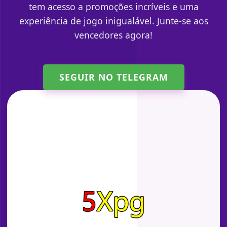
tem acesso a promoções incríveis e uma
experiência de jogo inigualável. Junte-se aos
vencedores agora!
SEGUIR NO TELEGRAM