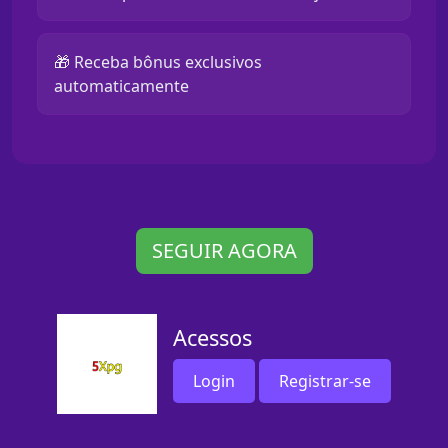
🎁 Receba bônus exclusivos
automaticamente
SEGUIR AGORA
Acessos
Login
Registrar-se