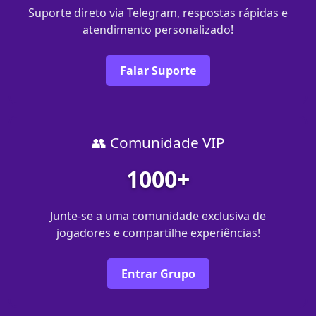
Suporte direto via Telegram, respostas rápidas e
atendimento personalizado!
Falar Suporte
👥 Comunidade VIP
1000+
Junte-se a uma comunidade exclusiva de
jogadores e compartilhe experiências!
Entrar Grupo