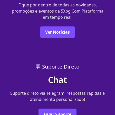
Fique por dentro de todas as novidades,
promoções e eventos da 5Xpg Com Plataforma
em tempo real!
Ver Notícias
💬 Suporte Direto
Chat
Suporte direto via Telegram, respostas rápidas e
atendimento personalizado!
Falar Suporte