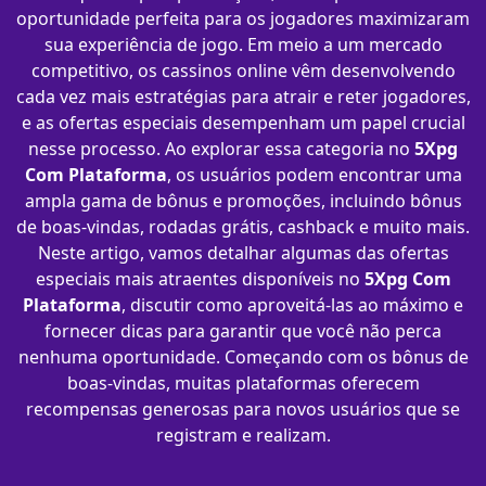
oportunidade perfeita para os jogadores maximizaram
sua experiência de jogo. Em meio a um mercado
competitivo, os cassinos online vêm desenvolvendo
cada vez mais estratégias para atrair e reter jogadores,
e as ofertas especiais desempenham um papel crucial
nesse processo. Ao explorar essa categoria no
5Xpg
Com Plataforma
, os usuários podem encontrar uma
ampla gama de bônus e promoções, incluindo bônus
de boas-vindas, rodadas grátis, cashback e muito mais.
Neste artigo, vamos detalhar algumas das ofertas
especiais mais atraentes disponíveis no
5Xpg Com
Plataforma
, discutir como aproveitá-las ao máximo e
fornecer dicas para garantir que você não perca
nenhuma oportunidade. Começando com os bônus de
boas-vindas, muitas plataformas oferecem
recompensas generosas para novos usuários que se
registram e realizam.