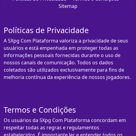
Sitemap
Políticas de Privacidade
A 5Xpg Com Plataforma valoriza a privacidade de seus
usuários e está empenhada em proteger todas as
informações pessoais fornecidas durante o uso de
nossos canais de comunicação. Todos os dados
coletados são utilizados exclusivamente para fins de
melhoria contínua da experiência de nossos jogadores.
Termos e Condições
Os usuários da 5Xpg Com Plataforma concordam em
respeitar todas as regras e regulamentos
estabelecidos. É importante ler e entender todos os