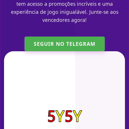
tem acesso a promoções incríveis e uma
experiência de jogo inigualável. Junte-se aos
vencedores agora!
SEGUIR NO TELEGRAM