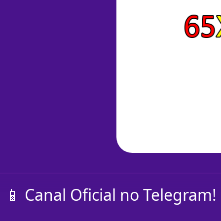
📱 Canal Oficial no Telegram!