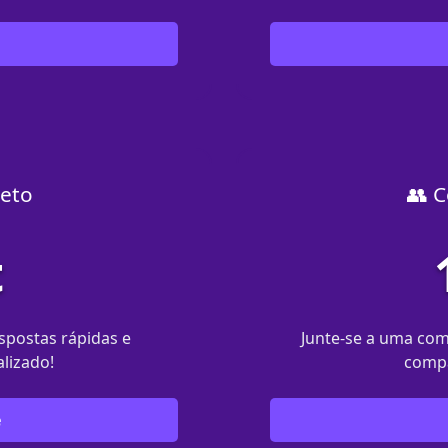
reto
👥 
t
espostas rápidas e
Junte-se a uma com
lizado!
compa
e