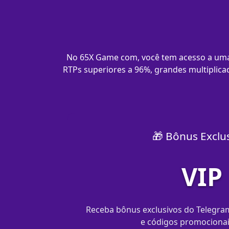
No 65X Game com​, você tem acesso a uma
RTPs superiores a 96%, grandes multiplica
🎁 Bônus Exclu
VIP
Receba bônus exclusivos do Telegra
e códigos promocionai