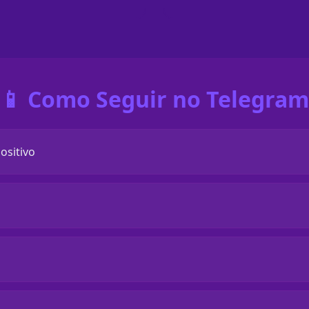
📱 Como Seguir no Telegram
ositivo