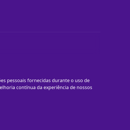
es pessoais fornecidas durante o uso de
elhoria contínua da experiência de nossos