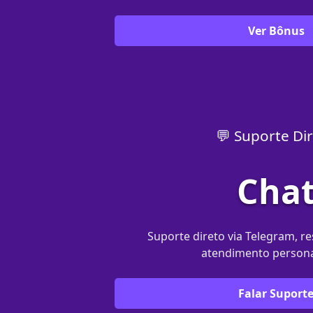
Ver Bônus
💬 Suporte Di
Cha
Suporte direto via Telegram, r
atendimento persona
Falar Suport