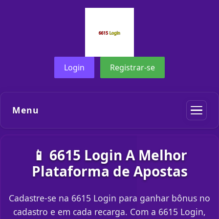
Login
Registrar-se
Menu
📱 6615 Login A Melhor
Plataforma de Apostas
Cadastre-se na 6615 Login para ganhar bônus no
cadastro e em cada recarga. Com a 6615 Login,