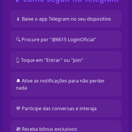
📱 Baixe o app Telegram no seu dispositivo
🔍 Procure por "@6615 LoginOficial"
👆 Toque em "Entrar" ou "Join"
🔔 Ative as notificações para não perder
nada
💬 Participe das conversas e interaja
🎁 Receba bônus exclusivos