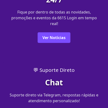
Fique por dentro de todas as novidades,
promoções e eventos da 6615 Login em tempo
real!
Ver Notícias
💬 Suporte Direto
Chat
Suporte direto via Telegram, respostas rápidas e
atendimento personalizado!