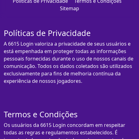
Políticas de Privacidade
Termos e Condições
Sitemap
Políticas de Privacidade
A 6615 Login valoriza a privacidade de seus usuários e
está empenhada em proteger todas as informações
pessoais fornecidas durante o uso de nossos canais de
comunicação. Todos os dados coletados são utilizados
exclusivamente para fins de melhoria contínua da
experiência de nossos jogadores.
Termos e Condições
Os usuários da 6615 Login concordam em respeitar
todas as regras e regulamentos estabelecidos. É