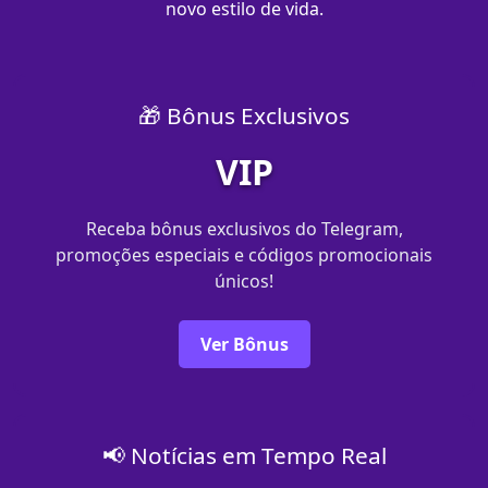
novo estilo de vida.
🎁 Bônus Exclusivos
VIP
Receba bônus exclusivos do Telegram,
promoções especiais e códigos promocionais
únicos!
Ver Bônus
📢 Notícias em Tempo Real