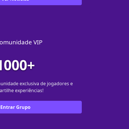
Comunidade VIP
1000+
unidade exclusiva de jogadores e
rtilhe experiências!
Entrar Grupo