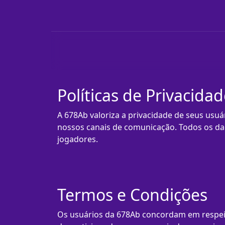
Políticas de Privacida
A 678Ab valoriza a privacidade de seus usu
nossos canais de comunicação. Todos os dad
jogadores.
Termos e Condições
Os usuários da 678Ab concordam em respeita