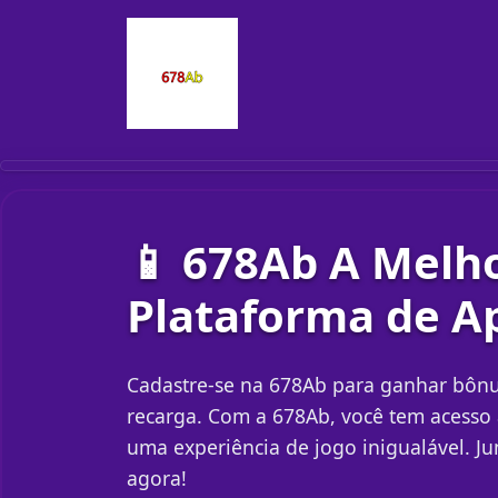
📱 678Ab A Melh
Plataforma de A
Cadastre-se na 678Ab para ganhar bônu
recarga. Com a 678Ab, você tem acesso 
uma experiência de jogo inigualável. J
agora!