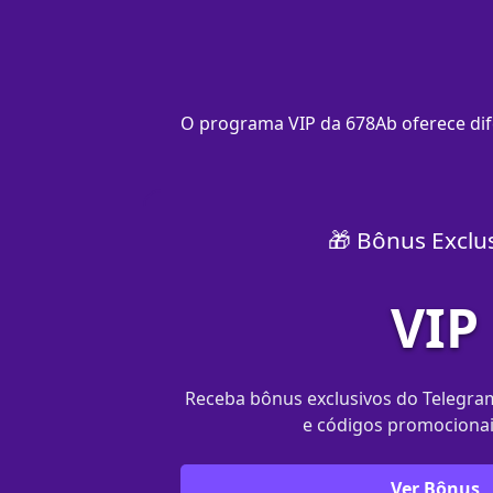
O programa VIP da 678Ab oferece dife
🎁 Bônus Exclu
VIP
Receba bônus exclusivos do Telegra
e códigos promocionai
Ver Bônus