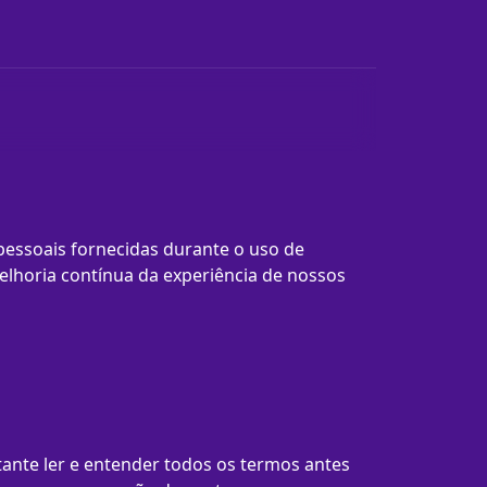
pessoais fornecidas durante o uso de
elhoria contínua da experiência de nossos
ante ler e entender todos os termos antes