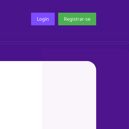
Login
Registrar-se