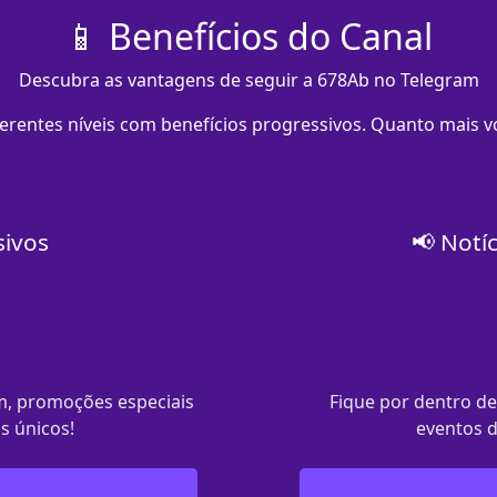
📱 Benefícios do Canal
Descubra as vantagens de seguir a 678Ab no Telegram
rentes níveis com benefícios progressivos. Quanto mais vo
sivos
📢 Notí
m, promoções especiais
Fique por dentro d
s únicos!
eventos d