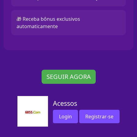
🎁 Receba bônus exclusivos
automaticamente
SEGUIR AGORA
Acessos
Login
Registrar-se