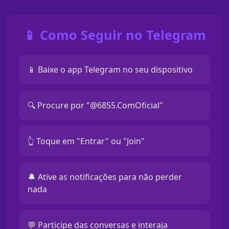
📱 Como Seguir no Telegram
📱 Baixe o app Telegram no seu dispositivo
🔍 Procure por "@6855.ComOficial"
👆 Toque em "Entrar" ou "Join"
🔔 Ative as notificações para não perder
nada
💬 Participe das conversas e interaja