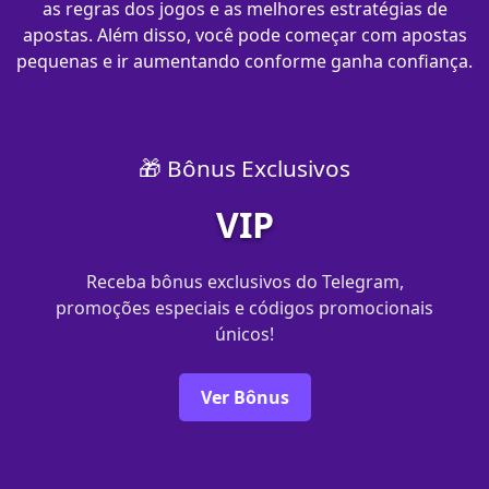
as regras dos jogos e as melhores estratégias de
apostas. Além disso, você pode começar com apostas
pequenas e ir aumentando conforme ganha confiança.
🎁 Bônus Exclusivos
VIP
Receba bônus exclusivos do Telegram,
promoções especiais e códigos promocionais
únicos!
Ver Bônus