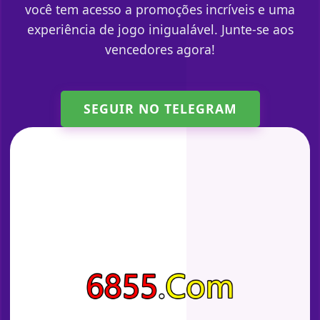
você tem acesso a promoções incríveis e uma
experiência de jogo inigualável. Junte-se aos
vencedores agora!
SEGUIR NO TELEGRAM