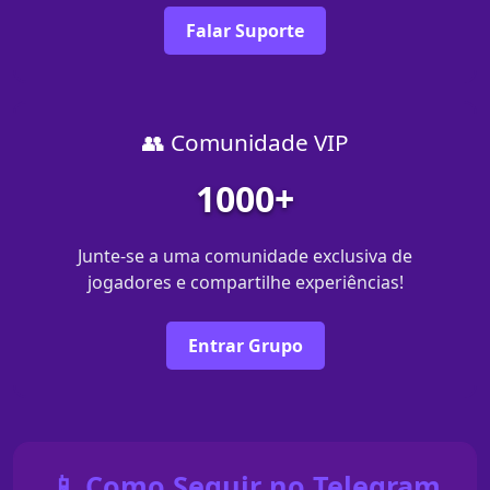
Falar Suporte
👥 Comunidade VIP
1000+
Junte-se a uma comunidade exclusiva de
jogadores e compartilhe experiências!
Entrar Grupo
📱 Como Seguir no Telegram