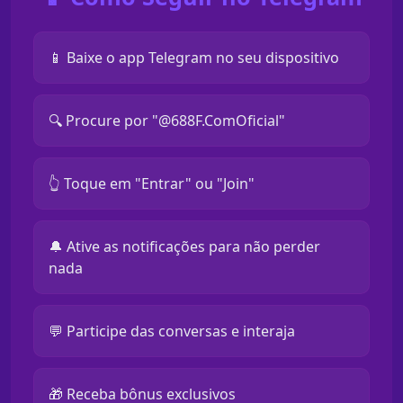
📱 Baixe o app Telegram no seu dispositivo
🔍 Procure por "@688F.ComOficial"
👆 Toque em "Entrar" ou "Join"
🔔 Ative as notificações para não perder
nada
💬 Participe das conversas e interaja
🎁 Receba bônus exclusivos