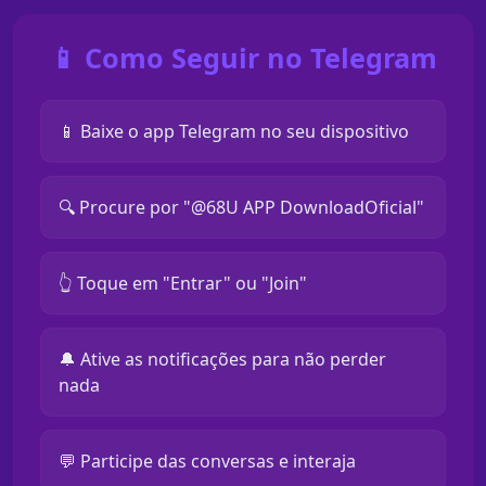
📱 Como Seguir no Telegram
📱 Baixe o app Telegram no seu dispositivo
🔍 Procure por "@68U APP DownloadOficial"
👆 Toque em "Entrar" ou "Join"
🔔 Ative as notificações para não perder
nada
💬 Participe das conversas e interaja