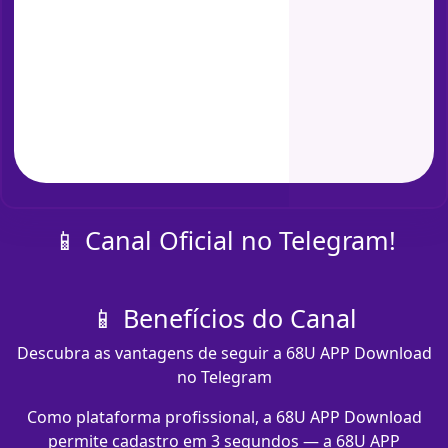
📱 Canal Oficial no Telegram!
📱 Benefícios do Canal
Descubra as vantagens de seguir a 68U APP Download
no Telegram
Como plataforma profissional, a 68U APP Download
permite cadastro em 3 segundos — a 68U APP