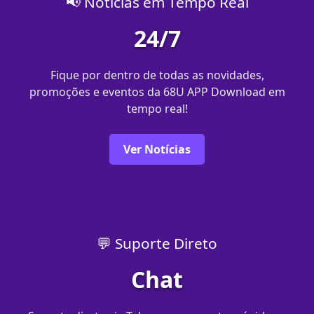
📢 Notícias em Tempo Real
24/7
Fique por dentro de todas as novidades,
promoções e eventos da 68U APP Download em
tempo real!
Ver Notícias
💬 Suporte Direto
Chat