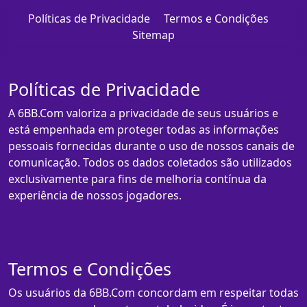
Políticas de Privacidade
Termos e Condições
Sitemap
Políticas de Privacidade
A 6BB.Com valoriza a privacidade de seus usuários e
está empenhada em proteger todas as informações
pessoais fornecidas durante o uso de nossos canais de
comunicação. Todos os dados coletados são utilizados
exclusivamente para fins de melhoria contínua da
experiência de nossos jogadores.
Termos e Condições
Os usuários da 6BB.Com concordam em respeitar todas