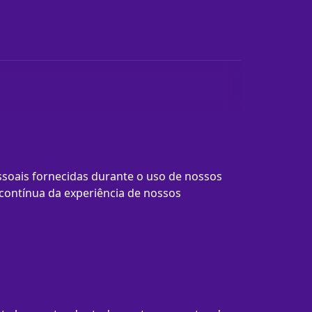
ssoais fornecidas durante o uso de nossos
 contínua da experiência de nossos