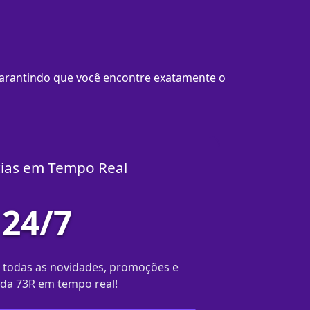
, garantindo que você encontre exatamente o
cias em Tempo Real
24/7
e todas as novidades, promoções e
 da 73R em tempo real!