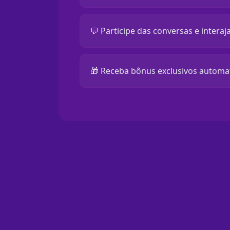
💬 Participe das conversas e interaj
🎁 Receba bônus exclusivos autom