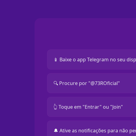
📱 Baixe o app Telegram no seu disp
🔍 Procure por "@73ROficial"
👆 Toque em "Entrar" ou "Join"
🔔 Ative as notificações para não p