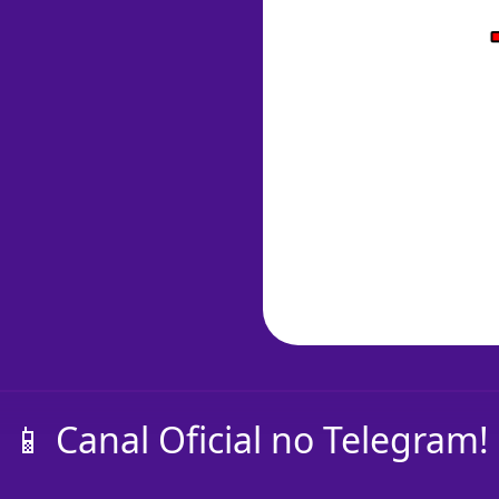
📱 Canal Oficial no Telegram!