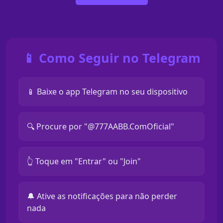
📱 Como Seguir no Telegram
📱 Baixe o app Telegram no seu dispositivo
🔍 Procure por "@777AABB.ComOficial"
👆 Toque em "Entrar" ou "Join"
🔔 Ative as notificações para não perder
nada