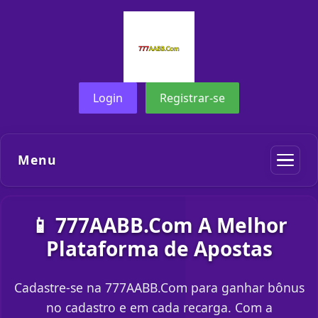
Login
Registrar-se
Menu
📱 777AABB.Com A Melhor
Plataforma de Apostas
Cadastre-se na 777AABB.Com para ganhar bônus
no cadastro e em cada recarga. Com a