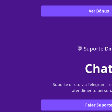
Ver Bônus
💬 Suporte Di
Cha
Suporte direto via Telegram, r
atendimento persona
Falar Suport