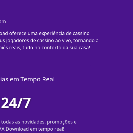
ram
load oferece uma experiência de cassino
s jogadores de cassino ao vivo, tornando a
ês reais, tudo no conforto da sua casa!
cias em Tempo Real
24/7
e todas as novidades, promoções e
7A Download em tempo real!