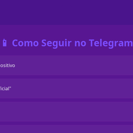
📱 Como Seguir no Telegram
ositivo
cial"