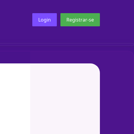
Login
Registrar-se