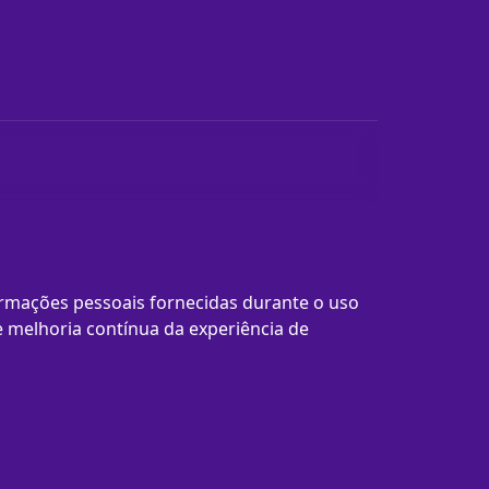
ormações pessoais fornecidas durante o uso
e melhoria contínua da experiência de