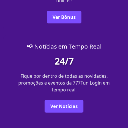
únicos!
Ver Bônus
📢 Notícias em Tempo Real
24/7
Fique por dentro de todas as novidades,
promoções e eventos da 777Fun Login em
tempo real!
Ver Notícias