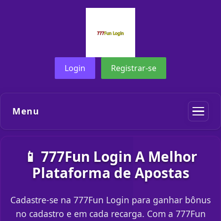
Login
Registrar-se
Menu
📱 777Fun Login A Melhor
Plataforma de Apostas
Cadastre-se na 777Fun Login para ganhar bônus
no cadastro e em cada recarga. Com a 777Fun