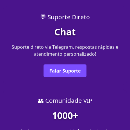
💬 Suporte Direto
Chat
Suporte direto via Telegram, respostas rápidas e
atendimento personalizado!
Falar Suporte
👥 Comunidade VIP
1000+