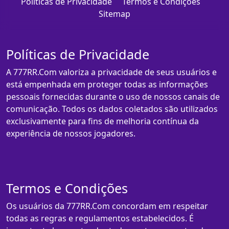
Políticas de Privacidade
Termos e Condições
Sitemap
Políticas de Privacidade
A 777RR.Com valoriza a privacidade de seus usuários e
está empenhada em proteger todas as informações
pessoais fornecidas durante o uso de nossos canais de
comunicação. Todos os dados coletados são utilizados
exclusivamente para fins de melhoria contínua da
experiência de nossos jogadores.
Termos e Condições
Os usuários da 777RR.Com concordam em respeitar
todas as regras e regulamentos estabelecidos. É