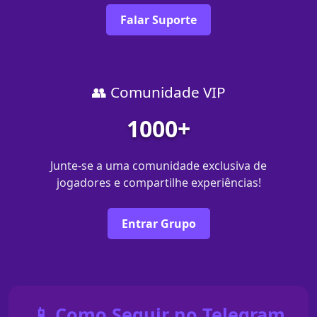
Falar Suporte
👥 Comunidade VIP
1000+
Junte-se a uma comunidade exclusiva de
jogadores e compartilhe experiências!
Entrar Grupo
📱 Como Seguir no Telegram