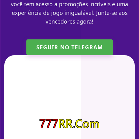
você tem acesso a promoções incríveis e uma
experiência de jogo inigualável. Junte-se aos
vencedores agora!
SEGUIR NO TELEGRAM