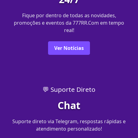
Fique por dentro de todas as novidades,
promoções e eventos da 777RR.Com em tempo
real!
Ver Notícias
💬 Suporte Direto
Chat
Suporte direto via Telegram, respostas rápidas e
atendimento personalizado!