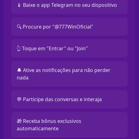
📱 Baixe o app Telegram no seu dispositivo
🔍 Procure por "@777WinOficial"
👆 Toque em "Entrar" ou "Join"
🔔 Ative as notificações para não perder
nada
💬 Participe das conversas e interaja
🎁 Receba bônus exclusivos
automaticamente