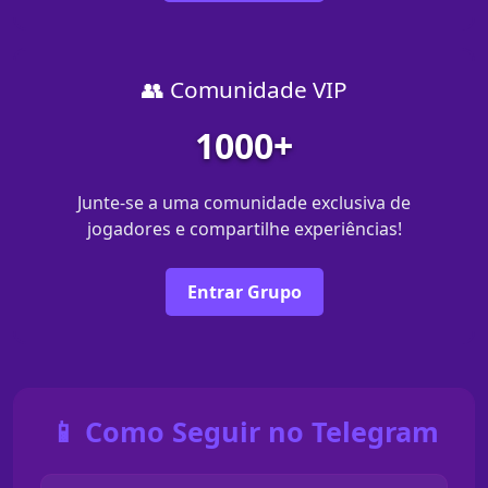
👥 Comunidade VIP
1000+
Junte-se a uma comunidade exclusiva de
jogadores e compartilhe experiências!
Entrar Grupo
📱 Como Seguir no Telegram