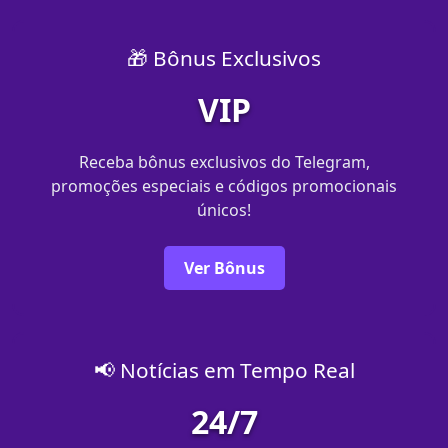
🎁 Bônus Exclusivos
VIP
Receba bônus exclusivos do Telegram,
promoções especiais e códigos promocionais
únicos!
Ver Bônus
📢 Notícias em Tempo Real
24/7