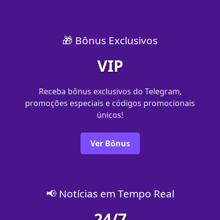
🎁 Bônus Exclusivos
VIP
Receba bônus exclusivos do Telegram,
promoções especiais e códigos promocionais
únicos!
Ver Bônus
📢 Notícias em Tempo Real
24/7