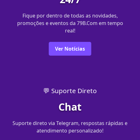
Fique por dentro de todas as novidades,
promoções e eventos da 79B.Com em tempo
real!
Ver Notícias
💬 Suporte Direto
Chat
Suporte direto via Telegram, respostas rápidas e
atendimento personalizado!